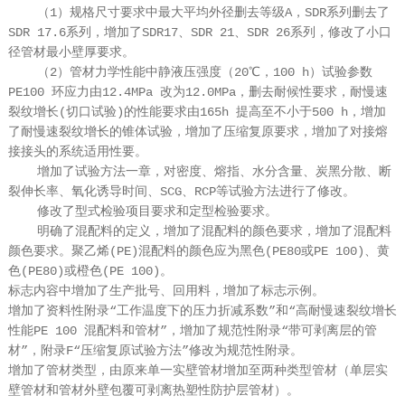
（1）规格尺寸要求中最大平均外径删去等级A，SDR系列删去了
SDR 17.6系列，增加了SDR17、SDR 21、SDR 26系列，修改了小口
径管材最小壁厚要求。
（2）管材力学性能中静液压强度（20℃，100 h）试验参数
PE100 环应力由12.4MPa 改为12.0MPa，删去耐候性要求，耐慢速
裂纹增长(切口试验)的性能要求由165h 提高至不小于500 h，增加
了耐慢速裂纹增长的锥体试验，增加了压缩复原要求，增加了对接熔
接接头的系统适用性要。
增加了试验方法一章，对密度、熔指、水分含量、炭黑分散、断
裂伸长率、氧化诱导时间、SCG、RCP等试验方法进行了修改。
修改了型式检验项目要求和定型检验要求。
明确了混配料的定义，增加了混配料的颜色要求，增加了混配料
颜色要求。聚乙烯(PE)混配料的颜色应为黑色(PE80或PE 100)、黄
色(PE80)或橙色(PE 100)。
标志内容中增加了生产批号、回用料，增加了标志示例。
增加了资料性附录“工作温度下的压力折减系数”和“高耐慢速裂纹增长
性能PE 100 混配料和管材”，增加了规范性附录“带可剥离层的管
材”，附录F“压缩复原试验方法”修改为规范性附录。
增加了管材类型，由原来单一实壁管材增加至两种类型管材（单层实
壁管材和管材外壁包覆可剥离热塑性防护层管材）。