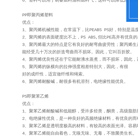
6、塑料可以用于制备燃料油和燃料气，这样可以降低原油消
PP即聚丙烯塑料
优点：
1、聚丙烯机械性能，在常温下，比PEABS PS好，特别是
2、聚丙烯的表面硬度比不上，PS ABS,但比PE高并有优
3、聚丙烯最大的特点是它有良好的耐弯曲疲劳性；聚丙烯生
能经受几十万次的折迭弯曲而不损坏。因此，它叫百折胶。
4、聚丙烯优良性还在于它能耐沸水蒸煮，而不损坏，因此，
5、聚丙烯的纵横向的拉伸强度相差特别大，因此，有很
好的成纤性，适宜做纤维和绳索。
6、聚丙烯耐酸碱，耐很多有机溶剂，电绝缘性能优良。
PS即聚苯乙烯
优点：
1、聚苯乙烯耐酸碱和低能醇，受许多烃类，酮类，高级脂肪
2、电绝缘性优良，是一种良好的高频绝缘材料，有优良的而
3、聚苯乙烯是透明度极高的材料，有较高的表面光泽。容易
4、聚苯乙烯能自由着色，无嗅无味、无毒，不致菌类生长。